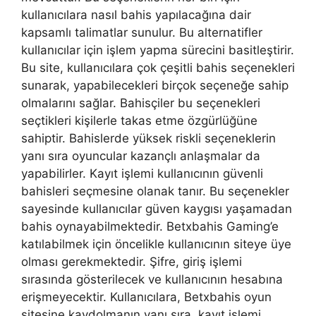
kullanıcılara nasıl bahis yapılacağına dair
kapsamlı talimatlar sunulur. Bu alternatifler
kullanıcılar için işlem yapma sürecini basitleştirir.
Bu site, kullanıcılara çok çeşitli bahis seçenekleri
sunarak, yapabilecekleri birçok seçeneğe sahip
olmalarını sağlar. Bahisçiler bu seçenekleri
seçtikleri kişilerle takas etme özgürlüğüne
sahiptir. Bahislerde yüksek riskli seçeneklerin
yanı sıra oyuncular kazançlı anlaşmalar da
yapabilirler. Kayıt işlemi kullanıcının güvenli
bahisleri seçmesine olanak tanır. Bu seçenekler
sayesinde kullanıcılar güven kaygısı yaşamadan
bahis oynayabilmektedir. Betxbahis Gaming’e
katılabilmek için öncelikle kullanıcının siteye üye
olması gerekmektedir. Şifre, giriş işlemi
sırasında gösterilecek ve kullanıcının hesabına
erişmeyecektir. Kullanıcılara, Betxbahis oyun
sitesine kaydolmanın yanı sıra, kayıt işlemi