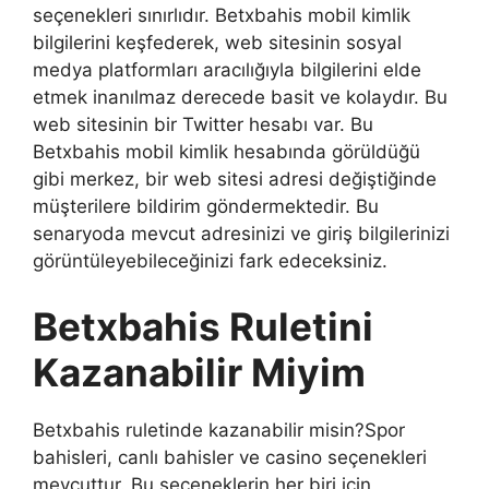
seçenekleri sınırlıdır. Betxbahis mobil kimlik
bilgilerini keşfederek, web sitesinin sosyal
medya platformları aracılığıyla bilgilerini elde
etmek inanılmaz derecede basit ve kolaydır. Bu
web sitesinin bir Twitter hesabı var. Bu
Betxbahis mobil kimlik hesabında görüldüğü
gibi merkez, bir web sitesi adresi değiştiğinde
müşterilere bildirim göndermektedir. Bu
senaryoda mevcut adresinizi ve giriş bilgilerinizi
görüntüleyebileceğinizi fark edeceksiniz.
Betxbahis Ruletini
Kazanabilir Miyim
Betxbahis ruletinde kazanabilir misin?Spor
bahisleri, canlı bahisler ve casino seçenekleri
mevcuttur. Bu seçeneklerin her biri için