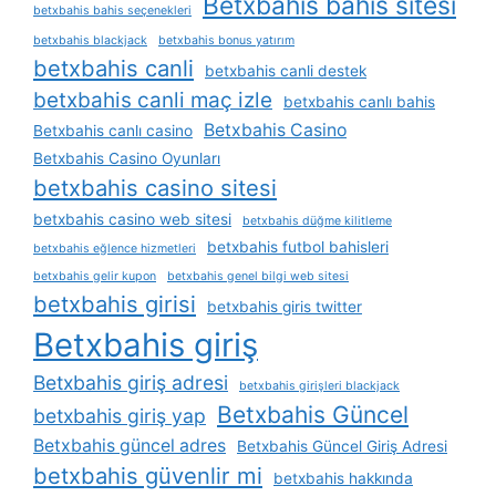
Betxbahis bahis sitesi
betxbahis bahis seçenekleri
betxbahis blackjack
betxbahis bonus yatırım
betxbahis canli
betxbahis canli destek
betxbahis canli maç izle
betxbahis canlı bahis
Betxbahis Casino
Betxbahis canlı casino
Betxbahis Casino Oyunları
betxbahis casino sitesi
betxbahis casino web sitesi
betxbahis düğme kilitleme
betxbahis futbol bahisleri
betxbahis eğlence hizmetleri
betxbahis gelir kupon
betxbahis genel bilgi web sitesi
betxbahis girisi
betxbahis giris twitter
Betxbahis giriş
Betxbahis giriş adresi
betxbahis girişleri blackjack
Betxbahis Güncel
betxbahis giriş yap
Betxbahis güncel adres
Betxbahis Güncel Giriş Adresi
betxbahis güvenlir mi
betxbahis hakkında