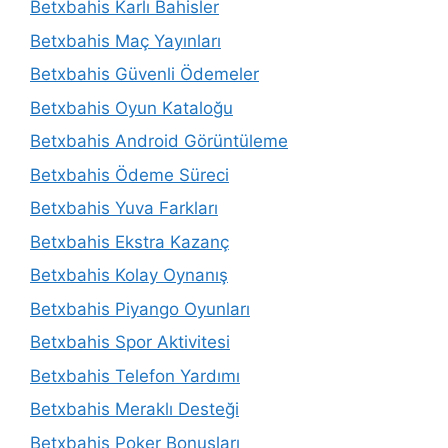
Betxbahis Karlı Bahisler
Betxbahis Maç Yayınları
Betxbahis Güvenli Ödemeler
Betxbahis Oyun Kataloğu
Betxbahis Android Görüntüleme
Betxbahis Ödeme Süreci
Betxbahis Yuva Farkları
Betxbahis Ekstra Kazanç
Betxbahis Kolay Oynanış
Betxbahis Piyango Oyunları
Betxbahis Spor Aktivitesi
Betxbahis Telefon Yardımı
Betxbahis Meraklı Desteği
Betxbahis Poker Bonusları