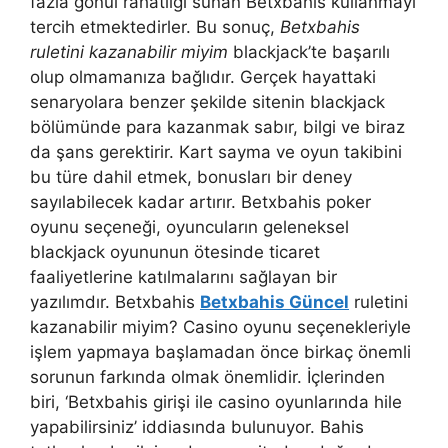
fazla gönül rahatlığı sunan Betxbahis kullanmayı
tercih etmektedirler. Bu sonuç,
Betxbahis
ruletini kazanabilir miyim
blackjack’te başarılı
olup olmamanıza bağlıdır. Gerçek hayattaki
senaryolara benzer şekilde sitenin blackjack
bölümünde para kazanmak sabır, bilgi ve biraz
da şans gerektirir. Kart sayma ve oyun takibini
bu türe dahil etmek, bonusları bir deney
sayılabilecek kadar artırır. Betxbahis poker
oyunu seçeneği, oyuncuların geleneksel
blackjack oyununun ötesinde ticaret
faaliyetlerine katılmalarını sağlayan bir
yazılımdır. Betxbahis
Betxbahis Güncel
ruletini
kazanabilir miyim? Casino oyunu seçenekleriyle
işlem yapmaya başlamadan önce birkaç önemli
sorunun farkında olmak önemlidir. İçlerinden
biri, ‘Betxbahis girişi ile casino oyunlarında hile
yapabilirsiniz’ iddiasında bulunuyor. Bahis