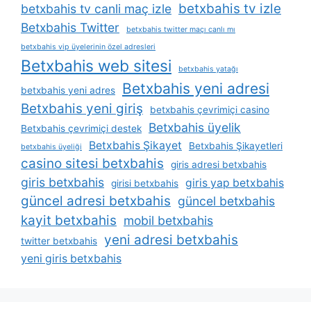
betxbahis tv izle
betxbahis tv canli maç izle
Betxbahis Twitter
betxbahis twitter maçı canlı mı
betxbahis vip üyelerinin özel adresleri
Betxbahis web sitesi
betxbahis yatağı
Betxbahis yeni adresi
betxbahis yeni adres
Betxbahis yeni giriş
betxbahis çevrimiçi casino
Betxbahis üyelik
Betxbahis çevrimiçi destek
Betxbahis Şikayet
Betxbahis Şikayetleri
betxbahis üyeliği
casino sitesi betxbahis
giris adresi betxbahis
giris betxbahis
giris yap betxbahis
girisi betxbahis
güncel adresi betxbahis
güncel betxbahis
kayit betxbahis
mobil betxbahis
yeni adresi betxbahis
twitter betxbahis
yeni giris betxbahis