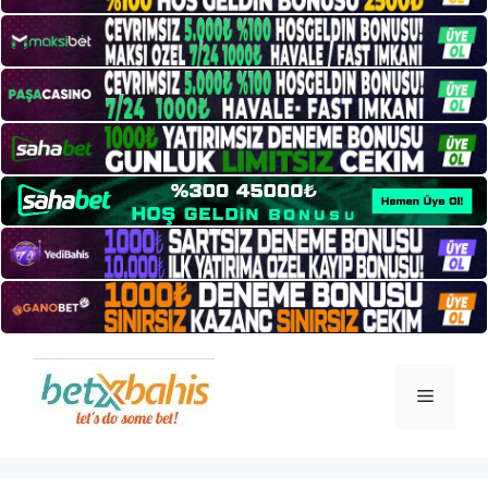
İçeriğe
atla
Menü