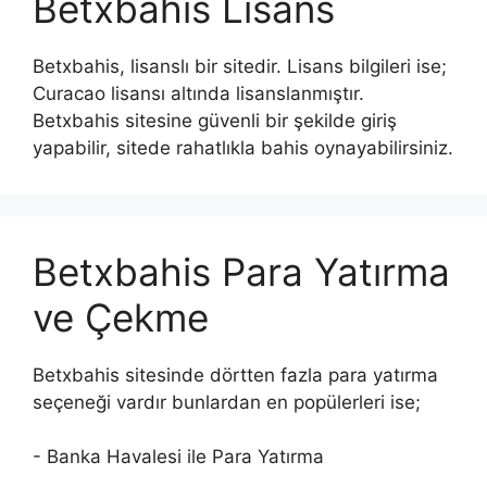
Betxbahis Lisans
Betxbahis, lisanslı bir sitedir. Lisans bilgileri ise;
Curacao lisansı altında lisanslanmıştır.
Betxbahis sitesine güvenli bir şekilde giriş
yapabilir, sitede rahatlıkla bahis oynayabilirsiniz.
Betxbahis Para Yatırma
ve Çekme
Betxbahis sitesinde dörtten fazla para yatırma
seçeneği vardır bunlardan en popülerleri ise;
- Banka Havalesi ile Para Yatırma