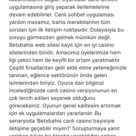
uygulamasına giriş yaparak ilerlemelerine
devam edebilirler. Canlı sohbet uygulaması
yardım masamız, bahis meraklılarının tüm
soruları için ilk iletişim noktasıdır. Dolayısıyla bu
soruyu görmezden gelmek mümkün değil.
Betxbahis web sitesi kayıt için en iyi casino
sitelerinden biridir. Amacımız üyelerimize hem
ilgi çekici hem de keyifli bir ortam yaratmaktır.
Çeşitli fırsatlardan gelir elde etme yeteneğimizle
tanınan, eğlence sektörünün önde gelen
isimlerinden biriyiz. Oyuna dair bilginizi
incelediğinizde canlı casino versiyonunun en
çok tercih edilen seçenek olduğunu
göreceksiniz. Oyunun genel kalitesini artırmak
için ek uygulamalardan yararlanılır. Bu
senaryoda ‘Betxbahis canlı casino bayisiyle
iletişime geçebilir miyim?’ Soruşturmaya yanıt