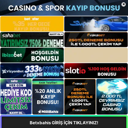
×
Betxbahis GİRİŞ İÇİN TIKLAYINIZ!