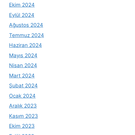
Ekim 2024
Eylül 2024
Ağustos 2024
Temmuz 2024
Haziran 2024
Mayıs 2024
Nisan 2024
Mart 2024
Şubat 2024
Ocak 2024
Aralık 2023
Kasım 2023
Ekim 2023