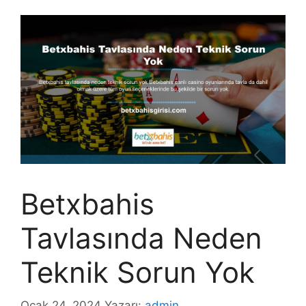
Betxbahis
Tavlasında Neden
Teknik Sorun Yok
Ocak 24, 2024
Yazarı:
admin