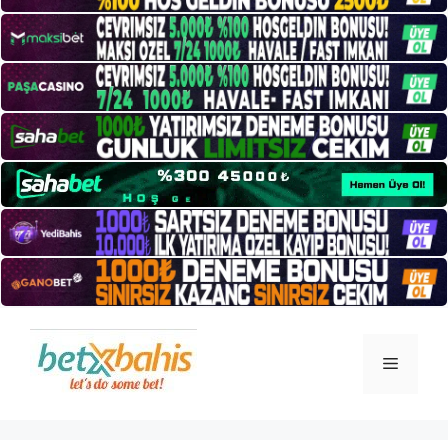
İçeriğe
atla
Menü