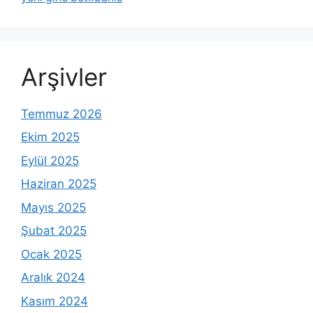
Arşivler
Temmuz 2026
Ekim 2025
Eylül 2025
Haziran 2025
Mayıs 2025
Şubat 2025
Ocak 2025
Aralık 2024
Kasım 2024