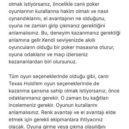
olmak istiyorsanız, öncelikle canlı poker
oyunlarının kurallarına hakim olmalı ve nasıl
oynandıklarını, el avantajının ne olduğunu,
oyuna ne zaman girip çıkmanız gerektiğini
anlamalısınız. Bu, deneyim kazanmanız gerektiği
anlamına gelir.Kendi seviyenizde akıllı
oyuncuların olduğu bir poker masasına oturur,
oyuna odaklanır ve maçı izlerseniz
kazananlardan biri olursunuz.
Tüm oyun seçeneklerinde olduğu gibi, canlı
Texas Hold’em oyun seçeneklerinde de
kazanma şansına sahip olmak istiyorsanız, önce
odaklanmanız gerekir. O zaman bu kağıtları
incelemeniz gerekir. Oyunun kurallarını
anlamalısınız. Renk avantajı ve el avantajı elde
etmek için gerekli ekipmanlara ihtiyacınız
olacak. Oyuna girme veya çıkma olasılığını