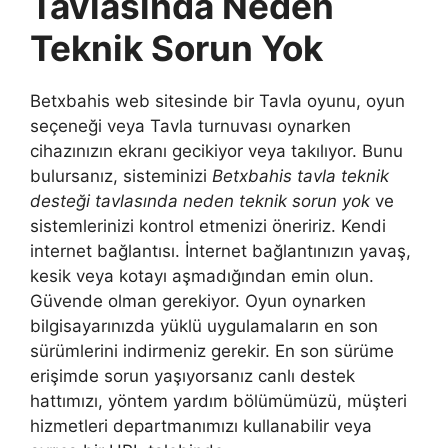
Tavlasında Neden
Teknik Sorun Yok
Betxbahis web sitesinde bir Tavla oyunu, oyun
seçeneği veya Tavla turnuvası oynarken
cihazınızın ekranı gecikiyor veya takılıyor. Bunu
bulursanız, sisteminizi
Betxbahis tavla teknik
desteği tavlasında neden teknik sorun yok
ve
sistemlerinizi kontrol etmenizi öneririz. Kendi
internet bağlantısı. İnternet bağlantınızın yavaş,
kesik veya kotayı aşmadığından emin olun.
Güvende olman gerekiyor. Oyun oynarken
bilgisayarınızda yüklü uygulamaların en son
sürümlerini indirmeniz gerekir. En son sürüme
erişimde sorun yaşıyorsanız canlı destek
hattımızı, yöntem yardım bölümümüzü, müşteri
hizmetleri departmanımızı kullanabilir veya