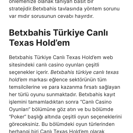
önlemenize olanak tanıyan basit bir
stratejidir.Betxbahis tavlasında yöntem sorunu
var mıdır sorusunun cevabı hayırdır.
Betxbahis Türkiye Canlı
Texas Hold’em
Betxbahis Türkiye Canlı Texas Hold’em web
sitesindeki canlı casino oyunları çeşitli
seçenekler içerir.
Betxbahis türkiye canlı texas
hold’em
markası eğlence sektörünün tüm
temsilcilerine ve para kazanma fırsatı sağlayan
her türlü oyunu sunmaktadır. Betxbahis kayıt
işlemini tamamladıktan sonra “Canlı Casino
Oyunları” bölümüne göz atın ve bu bölümde
“Poker” başlığı altında çeşitli oyun seçeneklerini
göreceksiniz. Bu bölümdeki oyun türlerinden
herhangi biri Canlı Texas Hold’em olarak