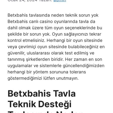
Betxbahis tavlasında neden teknik sorun yok
Betxbahis canlı casino oyunlarında tavla da
dahil olmak üzere tüm oyun seçeneklerinde bu
şekilde bir sorun yok. Oyun sağlayıcınızı tekrar
kontrol etmelisiniz. Herhangi bir oyun sitesinde
veya çevrimiçi oyun sitesinde bulabileceğiniz en
güvenilir, uluslararası olarak test edilmiş ve
tanınmış şirketlerden biridir. Her zaman en son
uygulamalar ve sistemlerle güncellendiğimizden
herhangi bir yöntem sorununa tolerans
göstermediğimizi lütfen unutmayın.
Betxbahis Tavla
Teknik Desteği