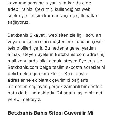
kazanma şansınızın yanı sıra kar da elde
edebilirsiniz. Çevrimiçi kullandığınız web
siteleriyle iletişim kurmanız için çeşitli hatlar
sağlıyoruz.
Betxbahis Şikayeti, web sitenizle ilgili soruları
veya endişeleri olan müşterilere sunulan çeşitli
teknolojileri içerir. Bu nedenle genel yardım
almak isteyen üyelerin Betxbahis.com adresini,
mali konularda bilgi almak isteyen üyelerin ise
Betxbahis.com belge teslim e-posta adreslerini
belirtmeleri gerekmektedir. Bu e-posta
adreslerine ek olarak çevrimiçi bağlantı
hizmetleri sağlayan gerçek zamanlı bir destek
hattı da bulunmaktadır. 24 saat ulaşım hizmeti
verebilmekteyiz.
Betxbahis Bahis Sitesi Güvenilir Mi