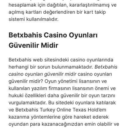
hesaplamak için dağıtılan, kararlaştırılmamış ve
açılmış kartları değerlendiren bir kart takip
sistemi kullanılmalıdır.
Betxbahis Casino Oyunları
Güvenilir Midir
Betxbahis web sitesindeki casino oyunlarında
herhangi bir sorun bulunmamaktadır.
Betxbahis
casino oyunları güvenilir midir
casino oyunları
güvenilir midir? Oyun yönetimi lisansının ve
kullanılan yazılım firmasının lisansının önemi ve
hukuki özellikleri daha güvenilir bir oyun tarzını
vurgulamaktadır. Bu sitedeki oyunlara katılarak
ve Betxbahis Turkey Online Texas Hold’em
kazanma yöntemlerine göre hareket ederek
oyundan para kazanacağınızdan emin olabilir ve