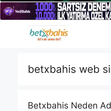
İçeriğe
atla
betxbahis web si
Betxbahis Neden Adr