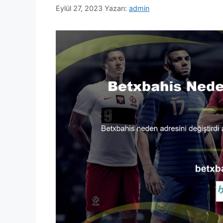
Eylül 27, 2023
Yazarı:
admin