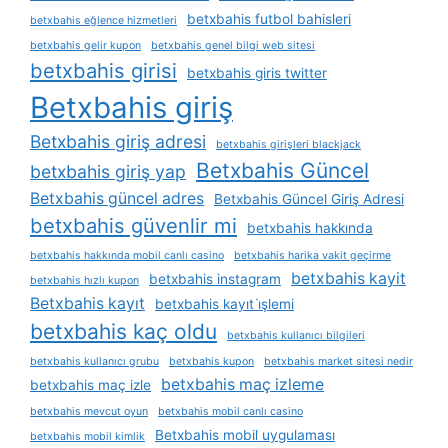
betxbahis futbol bahisleri
betxbahis eğlence hizmetleri
betxbahis gelir kupon
betxbahis genel bilgi web sitesi
betxbahis girisi
betxbahis giris twitter
Betxbahis giriş
Betxbahis giriş adresi
betxbahis girişleri blackjack
Betxbahis Güncel
betxbahis giriş yap
Betxbahis güncel adres
Betxbahis Güncel Giriş Adresi
betxbahis güvenlir mi
betxbahis hakkında
betxbahis hakkında mobil canlı casino
betxbahis harika vakit geçirme
betxbahis kayit
betxbahis instagram
betxbahis hızlı kupon
Betxbahis kayıt
betxbahis kayıt i̇şlemi
betxbahis kaç oldu
betxbahis kullanıcı bilgileri
betxbahis kullanıcı grubu
betxbahis kupon
betxbahis market sitesi nedir
betxbahis maç izleme
betxbahis maç izle
betxbahis mevcut oyun
betxbahis mobil canlı casino
Betxbahis mobil uygulaması
betxbahis mobil kimlik