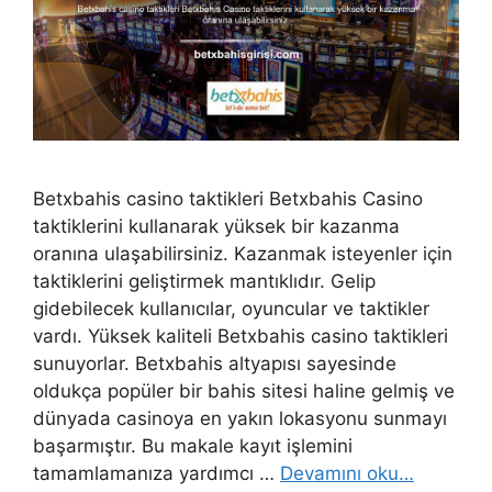
Betxbahis casino taktikleri Betxbahis Casino
taktiklerini kullanarak yüksek bir kazanma
oranına ulaşabilirsiniz. Kazanmak isteyenler için
taktiklerini geliştirmek mantıklıdır. Gelip
gidebilecek kullanıcılar, oyuncular ve taktikler
vardı. Yüksek kaliteli Betxbahis casino taktikleri
sunuyorlar. Betxbahis altyapısı sayesinde
oldukça popüler bir bahis sitesi haline gelmiş ve
dünyada casinoya en yakın lokasyonu sunmayı
başarmıştır. Bu makale kayıt işlemini
tamamlamanıza yardımcı …
Devamını oku…