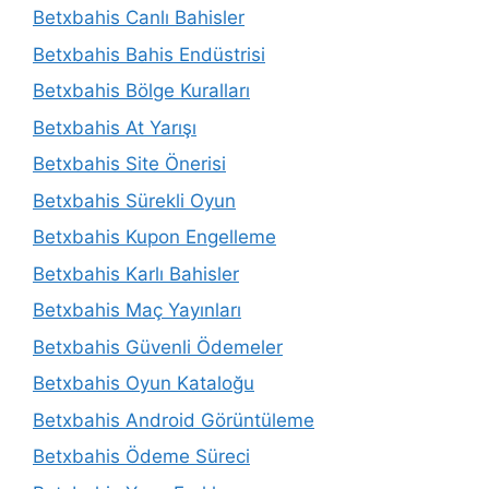
Betxbahis Canlı Bahisler
Betxbahis Bahis Endüstrisi
Betxbahis Bölge Kuralları
Betxbahis At Yarışı
Betxbahis Site Önerisi
Betxbahis Sürekli Oyun
Betxbahis Kupon Engelleme
Betxbahis Karlı Bahisler
Betxbahis Maç Yayınları
Betxbahis Güvenli Ödemeler
Betxbahis Oyun Kataloğu
Betxbahis Android Görüntüleme
Betxbahis Ödeme Süreci