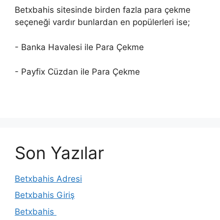
Betxbahis sitesinde birden fazla para çekme
seçeneği vardır bunlardan en popülerleri ise;
- Banka Havalesi ile Para Çekme
- Payfix Cüzdan ile Para Çekme
Son Yazılar
Betxbahis Adresi
Betxbahis Giriş
Betxbahis