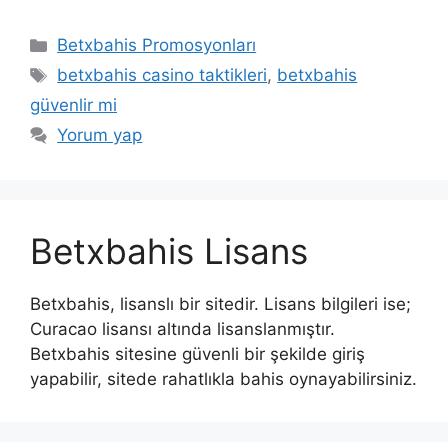
Kategoriler
Betxbahis Promosyonları
Etiketler
betxbahis casino taktikleri
,
betxbahis
güvenlir mi
Yorum yap
Betxbahis Lisans
Betxbahis, lisanslı bir sitedir. Lisans bilgileri ise;
Curacao lisansı altında lisanslanmıştır.
Betxbahis sitesine güvenli bir şekilde giriş
yapabilir, sitede rahatlıkla bahis oynayabilirsiniz.