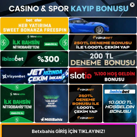
×
Betxbahis GİRİŞ İÇİN TIKLAYINIZ!