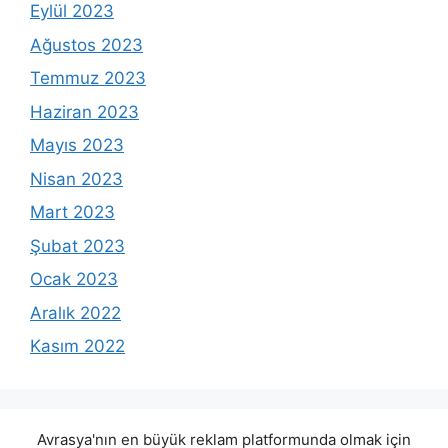
Eylül 2023
Ağustos 2023
Temmuz 2023
Haziran 2023
Mayıs 2023
Nisan 2023
Mart 2023
Şubat 2023
Ocak 2023
Aralık 2022
Kasım 2022
Avrasya'nın en büyük reklam platformunda olmak için