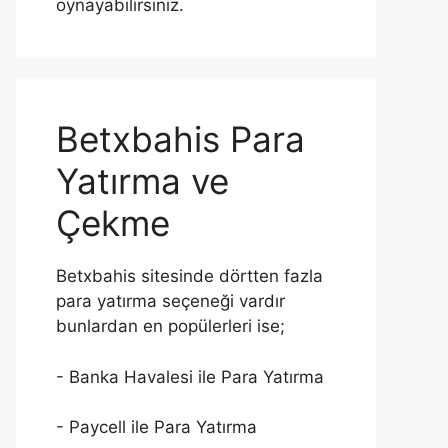
oynayabilirsiniz.
Betxbahis Para
Yatırma ve
Çekme
Betxbahis sitesinde dörtten fazla
para yatırma seçeneği vardır
bunlardan en popülerleri ise;
- Banka Havalesi ile Para Yatırma
- Paycell ile Para Yatırma