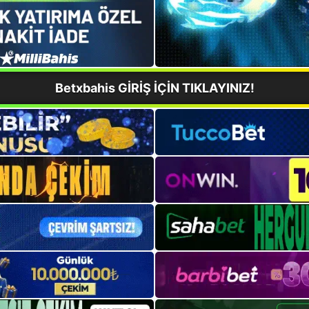
Betxbahis GİRİŞ İÇİN TIKLAYINIZ!