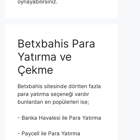
oynayabilirsiniz.
Betxbahis Para
Yatırma ve
Çekme
Betxbahis sitesinde dörtten fazla
para yatırma seçeneği vardır
bunlardan en popülerleri ise;
- Banka Havalesi ile Para Yatırma
- Paycell ile Para Yatırma