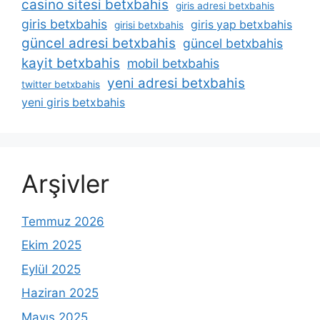
casino sitesi betxbahis
giris adresi betxbahis
giris betxbahis
giris yap betxbahis
girisi betxbahis
güncel adresi betxbahis
güncel betxbahis
kayit betxbahis
mobil betxbahis
yeni adresi betxbahis
twitter betxbahis
yeni giris betxbahis
Arşivler
Temmuz 2026
Ekim 2025
Eylül 2025
Haziran 2025
Mayıs 2025