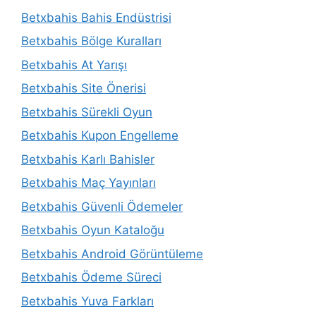
Betxbahis Bahis Endüstrisi
Betxbahis Bölge Kuralları
Betxbahis At Yarışı
Betxbahis Site Önerisi
Betxbahis Sürekli Oyun
Betxbahis Kupon Engelleme
Betxbahis Karlı Bahisler
Betxbahis Maç Yayınları
Betxbahis Güvenli Ödemeler
Betxbahis Oyun Kataloğu
Betxbahis Android Görüntüleme
Betxbahis Ödeme Süreci
Betxbahis Yuva Farkları