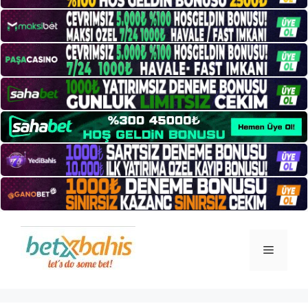
İçeriğe
atla
Menü