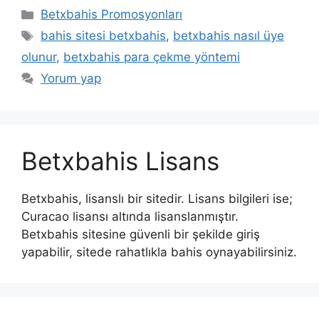
Kategoriler
Betxbahis Promosyonları
Etiketler
bahis sitesi betxbahis
,
betxbahis nasıl üye
olunur
,
betxbahis para çekme yöntemi
Yorum yap
Betxbahis Lisans
Betxbahis, lisanslı bir sitedir. Lisans bilgileri ise;
Curacao lisansı altında lisanslanmıştır.
Betxbahis sitesine güvenli bir şekilde giriş
yapabilir, sitede rahatlıkla bahis oynayabilirsiniz.