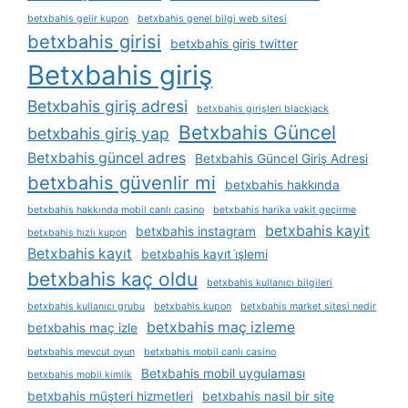
betxbahis gelir kupon
betxbahis genel bilgi web sitesi
betxbahis girisi
betxbahis giris twitter
Betxbahis giriş
Betxbahis giriş adresi
betxbahis girişleri blackjack
Betxbahis Güncel
betxbahis giriş yap
Betxbahis güncel adres
Betxbahis Güncel Giriş Adresi
betxbahis güvenlir mi
betxbahis hakkında
betxbahis hakkında mobil canlı casino
betxbahis harika vakit geçirme
betxbahis kayit
betxbahis instagram
betxbahis hızlı kupon
Betxbahis kayıt
betxbahis kayıt i̇şlemi
betxbahis kaç oldu
betxbahis kullanıcı bilgileri
betxbahis kullanıcı grubu
betxbahis kupon
betxbahis market sitesi nedir
betxbahis maç izleme
betxbahis maç izle
betxbahis mevcut oyun
betxbahis mobil canlı casino
Betxbahis mobil uygulaması
betxbahis mobil kimlik
betxbahis müşteri hizmetleri
betxbahis nasil bir site