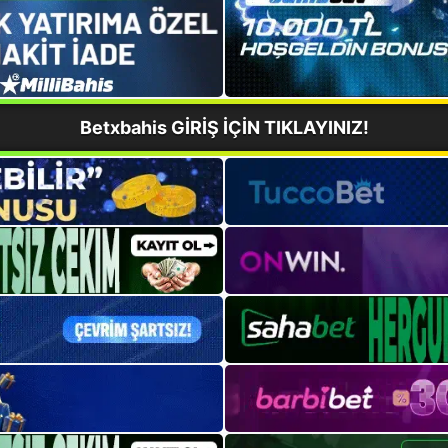
Betxbahis GİRİŞ İÇİN TIKLAYINIZ!