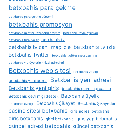
betxbahis para çekme
betxbahis para çekme yöntemi
betxbahis promosyon
betxbahis ruletini kazanabilir miyim
betxbahis tavla oyunları
betxbahis tv
betxbahis turnuvalar
betxbahis tv izle
betxbahis tv canli maç izle
Betxbahis Twitter
betxbahis twitter maçı canlı mı
betxbahis vip üyelerinin özel adresleri
Betxbahis web sitesi
betxbahis yatağı
Betxbahis yeni adresi
betxbahis yeni adres
Betxbahis yeni giriş
betxbahis çevrimiçi casino
Betxbahis üyelik
Betxbahis çevrimiçi destek
Betxbahis Şikayet
Betxbahis Şikayetleri
betxbahis üyeliği
casino sitesi betxbahis
giris adresi betxbahis
giris betxbahis
giris yap betxbahis
girisi betxbahis
güncel adresi betxbahis
güncel betxbahis