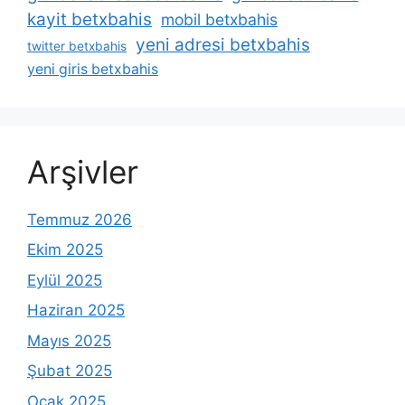
kayit betxbahis
mobil betxbahis
yeni adresi betxbahis
twitter betxbahis
yeni giris betxbahis
Arşivler
Temmuz 2026
Ekim 2025
Eylül 2025
Haziran 2025
Mayıs 2025
Şubat 2025
Ocak 2025