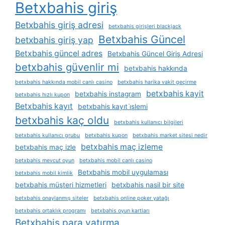
Betxbahis giriş
Betxbahis giriş adresi
betxbahis girişleri blackjack
Betxbahis Güncel
betxbahis giriş yap
Betxbahis güncel adres
Betxbahis Güncel Giriş Adresi
betxbahis güvenlir mi
betxbahis hakkında
betxbahis hakkında mobil canlı casino
betxbahis harika vakit geçirme
betxbahis kayit
betxbahis instagram
betxbahis hızlı kupon
Betxbahis kayıt
betxbahis kayıt i̇şlemi
betxbahis kaç oldu
betxbahis kullanıcı bilgileri
betxbahis kullanıcı grubu
betxbahis kupon
betxbahis market sitesi nedir
betxbahis maç izleme
betxbahis maç izle
betxbahis mevcut oyun
betxbahis mobil canlı casino
Betxbahis mobil uygulaması
betxbahis mobil kimlik
betxbahis müşteri hizmetleri
betxbahis nasil bir site
betxbahis onaylanmış siteler
betxbahis online poker yatağı
betxbahis ortaklık programı
betxbahis oyun kartları
Betxbahis para yatırma