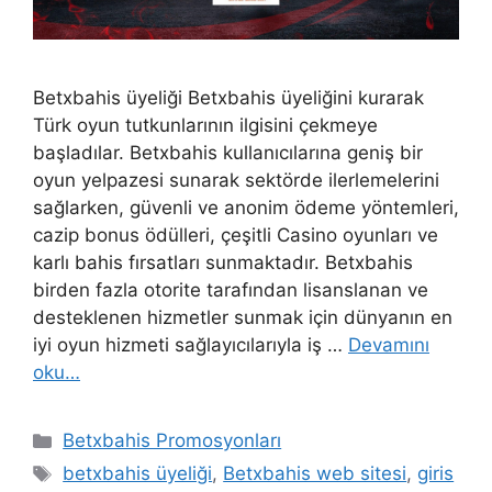
Betxbahis üyeliği Betxbahis üyeliğini kurarak
Türk oyun tutkunlarının ilgisini çekmeye
başladılar. Betxbahis kullanıcılarına geniş bir
oyun yelpazesi sunarak sektörde ilerlemelerini
sağlarken, güvenli ve anonim ödeme yöntemleri,
cazip bonus ödülleri, çeşitli Casino oyunları ve
karlı bahis fırsatları sunmaktadır. Betxbahis
birden fazla otorite tarafından lisanslanan ve
desteklenen hizmetler sunmak için dünyanın en
iyi oyun hizmeti sağlayıcılarıyla iş …
Devamını
oku…
Kategoriler
Betxbahis Promosyonları
Etiketler
betxbahis üyeliği
,
Betxbahis web sitesi
,
giris