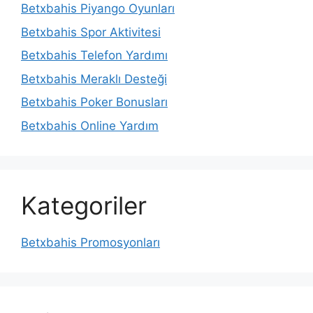
Betxbahis Piyango Oyunları
Betxbahis Spor Aktivitesi
Betxbahis Telefon Yardımı
Betxbahis Meraklı Desteği
Betxbahis Poker Bonusları
Betxbahis Online Yardım
Kategoriler
Betxbahis Promosyonları