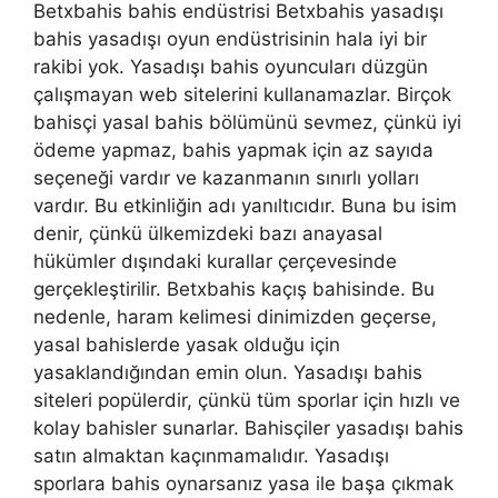
Betxbahis bahis endüstrisi Betxbahis yasadışı
bahis yasadışı oyun endüstrisinin hala iyi bir
rakibi yok. Yasadışı bahis oyuncuları düzgün
çalışmayan web sitelerini kullanamazlar. Birçok
bahisçi yasal bahis bölümünü sevmez, çünkü iyi
ödeme yapmaz, bahis yapmak için az sayıda
seçeneği vardır ve kazanmanın sınırlı yolları
vardır. Bu etkinliğin adı yanıltıcıdır. Buna bu isim
denir, çünkü ülkemizdeki bazı anayasal
hükümler dışındaki kurallar çerçevesinde
gerçekleştirilir. Betxbahis kaçış bahisinde. Bu
nedenle, haram kelimesi dinimizden geçerse,
yasal bahislerde yasak olduğu için
yasaklandığından emin olun. Yasadışı bahis
siteleri popülerdir, çünkü tüm sporlar için hızlı ve
kolay bahisler sunarlar. Bahisçiler yasadışı bahis
satın almaktan kaçınmamalıdır. Yasadışı
sporlara bahis oynarsanız yasa ile başa çıkmak