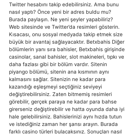
Twitter hesabını takip edebilirsiniz. Ama bunu
nasıl yaptı? Önce yeni bir adres buldu mu?
Burada paylaşın. Ne yeni şeyler yapabiliriz?
Web sitesinde ve Twitter’da resimleri gösterin.
Kısacası, onu sosyal medyada takip etmek size
büyük bir avantaj sağlayacaktır. Betxbahis Diğer
bölümlerin yanı sıra bahisler, Betxbahis girişinde
casinolar, sanal bahisler, slot makineleri, tıpkı ve
daha fazlası gibi bir bölüm vardır. Sitenin
piyango bölümü, sitenin ana kısmının aynı
kalmasını sağlar. Sitenizin ne kadar para
kazandığı eşleşmeyi seçtiğiniz seviyeyi
değiştirebilirsiniz. Zaten bitmemiş resimleri
görebilir, gerçek paraya ne kadar para bahse
girerseniz değiştirebilir ve hatta oyunda daha iyi
hale gelebilirsiniz. Bahislerinizi aynı hızda tutun
ve istediğiniz zaman her şansı arayın. Burada
farklı casino türleri bulacaksınız. Sonuçları nasıl