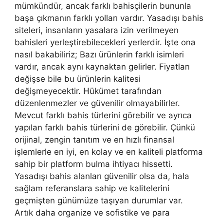
mümkündür, ancak farklı bahisçilerin bununla
başa çıkmanın farklı yolları vardır. Yasadışı bahis
siteleri, insanların yasalara izin verilmeyen
bahisleri yerleştirebilecekleri yerlerdir. İşte ona
nasıl bakabiliriz; Bazı ürünlerin farklı isimleri
vardır, ancak aynı kaynaktan gelirler. Fiyatları
değişse bile bu ürünlerin kalitesi
değişmeyecektir. Hükümet tarafından
düzenlenmezler ve güvenilir olmayabilirler.
Mevcut farklı bahis türlerini görebilir ve ayrıca
yapılan farklı bahis türlerini de görebilir. Çünkü
orijinal, zengin tanıtım ve en hızlı finansal
işlemlerle en iyi, en kolay ve en kaliteli platforma
sahip bir platform bulma ihtiyacı hissetti.
Yasadışı bahis alanları güvenilir olsa da, hala
sağlam referanslara sahip ve kalitelerini
geçmişten günümüze taşıyan durumlar var.
Artık daha organize ve sofistike ve para