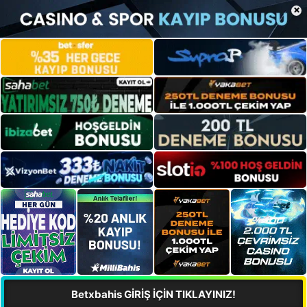
×
Betxbahis GİRİŞ İÇİN TIKLAYINIZ!