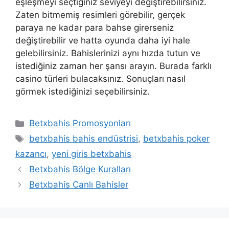
eşleşmeyi seçtiğiniz seviyeyi değiştirebilirsiniz.
Zaten bitmemiş resimleri görebilir, gerçek
paraya ne kadar para bahse girerseniz
değiştirebilir ve hatta oyunda daha iyi hale
gelebilirsiniz. Bahislerinizi aynı hızda tutun ve
istediğiniz zaman her şansı arayın. Burada farklı
casino türleri bulacaksınız. Sonuçları nasıl
görmek istediğinizi seçebilirsiniz.
Kategoriler
Betxbahis Promosyonları
Etiketler
betxbahis bahis endüstrisi
,
betxbahis poker
kazancı
,
yeni giris betxbahis
Betxbahis Bölge Kuralları
Betxbahis Canlı Bahisler