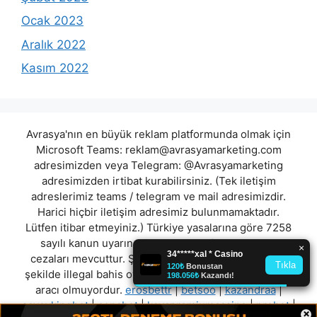
Ocak 2023
Aralık 2022
Kasım 2022
Avrasya'nın en büyük reklam platformunda olmak için
Microsoft Teams:
reklam@avrasyamarketing.com
adresimizden veya Telegram: @Avrasyamarketing
adresimizden irtibat kurabilirsiniz. (Tek iletişim
adreslerimiz teams / telegram ve mail adresimizdir.
Harici hiçbir iletişim adresimiz bulunmamaktadır.
Lütfen itibar etmeyiniz.) Türkiye yasalarına göre 7258
sayılı kanun uyarınca yasa dışı bahis oynamanın
cezaları mevcuttur. Şu an bulunduğunuz site hiç bir
şekilde illegal bahis oyunları oynatmıyor ve oynamaya
aracı olmuyordur.
erosbettr
|
betsoo
|
kazandraa
|
savoykingbet
|
cenabet
|
kayapremiumcasino
|
probet
|
×