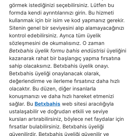
görmek istediğinizi seçebilirsiniz. Lütfen bu
formda kendi ayrıntılarınızı girin. Bu hizmeti
kullanmak için bir isim ve kod yapmanız gerekir.
Sitenin genel bir seviyesini alıp alamayacağınızı
kontrol edebilirsiniz. Ayrıca tüm üyelik
sözleşmesini de okumalısınız. O zaman
Betxbahis üyelik formu bahis endüstrisi
üyeliğini
kazanarak rahat bir başlangıç yapma fırsatına
sahip olacaksınız. Betxbahis üyelik onayı.
Betxbahis üyeliği onaylanacak olarak,
değerlendirme ve ilerleme fırsatınız daha hızlı
olacaktır. Bu düzen, diğer insanlarla
konuşmanızı ve daha hızlı hareket etmenizi
sağlar. Bu
Betxbahis
web sitesi aracılığıyla
ustalaşabilir ve doğrudan etkili ve seviye
kursları artırabilirsiniz, böylece net faydalar için
fırsatlar bulabilirsiniz. Betxbahis üyeliği
güvenilirdir. Betxbahis üyeliği güvenilir ve