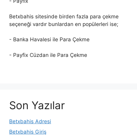
- Payfix
Betxbahis sitesinde birden fazla para çekme
seçeneği vardır bunlardan en popülerleri ise;
- Banka Havalesi ile Para Çekme
- Payfix Cüzdan ile Para Çekme
Son Yazılar
Betxbahis Adresi
Betxbahis Giriş