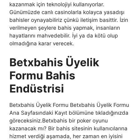
kazanmak için teknolojiyi kullanıyorlar.
Günümüzde canlı casinolarla kolayca yasadışı
bahisler oynayabiliriz çünkü iletişim basittir. İzin
verilmeyen şeylere bahis yapmak, insanların
hayatlarını mahvedebilir. İyi ya da kötü olup
olmadığına karar verecek.
Betxbahis Üyelik
Formu Bahis
Endüstrisi
Betxbahis Üyelik Formu Betxbahis Üyelik Formu
Ana Sayfasındaki Kayıt bölümüne tıkladığınızda
göreceksiniz.Betxbahis bir poker oyunu
kazanacak mı? Bir bahis sitesinin kullanıcılarına
hizmet verdiği aşamada, her zaman en iyisini