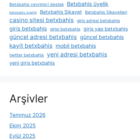
Betxbahis üyelik
Betxbahis çevrimiçi destek
Betxbahis Şikayet
Betxbahis Şikayetleri
betxbahis üyeliği
casino sitesi betxbahis
giris adresi betxbahis
giris betxbahis
giris yap betxbahis
girisi betxbahis
güncel adresi betxbahis
güncel betxbahis
kayit betxbahis
mobil betxbahis
yeni adresi betxbahis
twitter betxbahis
yeni giris betxbahis
Arşivler
Temmuz 2026
Ekim 2025
Eylül 2025