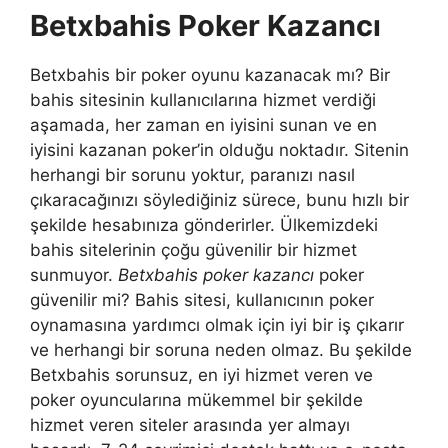
Betxbahis Poker Kazancı
Betxbahis bir poker oyunu kazanacak mı? Bir
bahis sitesinin kullanıcılarına hizmet verdiği
aşamada, her zaman en iyisini sunan ve en
iyisini kazanan poker’in olduğu noktadır. Sitenin
herhangi bir sorunu yoktur, paranızı nasıl
çıkaracağınızı söylediğiniz sürece, bunu hızlı bir
şekilde hesabınıza gönderirler. Ülkemizdeki
bahis sitelerinin çoğu güvenilir bir hizmet
sunmuyor.
Betxbahis poker kazancı
poker
güvenilir mi? Bahis sitesi, kullanıcının poker
oynamasına yardımcı olmak için iyi bir iş çıkarır
ve herhangi bir soruna neden olmaz. Bu şekilde
Betxbahis sorunsuz, en iyi hizmet veren ve
poker oyuncularına mükemmel bir şekilde
hizmet veren siteler arasında yer almayı