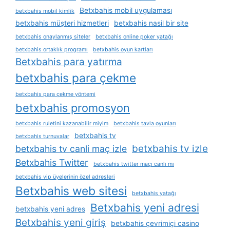
Betxbahis mobil uygulaması
betxbahis mobil kimlik
betxbahis müşteri hizmetleri
betxbahis nasil bir site
betxbahis onaylanmış siteler
betxbahis online poker yatağı
betxbahis ortaklık programı
betxbahis oyun kartları
Betxbahis para yatırma
betxbahis para çekme
betxbahis para çekme yöntemi
betxbahis promosyon
betxbahis ruletini kazanabilir miyim
betxbahis tavla oyunları
betxbahis tv
betxbahis turnuvalar
betxbahis tv izle
betxbahis tv canli maç izle
Betxbahis Twitter
betxbahis twitter maçı canlı mı
betxbahis vip üyelerinin özel adresleri
Betxbahis web sitesi
betxbahis yatağı
Betxbahis yeni adresi
betxbahis yeni adres
Betxbahis yeni giriş
betxbahis çevrimiçi casino