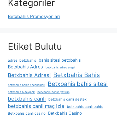
Kategoriler
Betxbahis Promosyonları
Etiket Bulutu
bahis sitesi betxbahis
adresi betxbahis
Betxbahis Adres
betxbahis adres engel
Betxbahis Bahis
Betxbahis Adresi
Betxbahis bahis sitesi
betxbahis bahis seçenekleri
betxbahis blackjack
betxbahis bonus yatırım
betxbahis canli
betxbahis canli destek
betxbahis canli maç izle
betxbahis canlı bahis
Betxbahis Casino
Betxbahis canlı casino