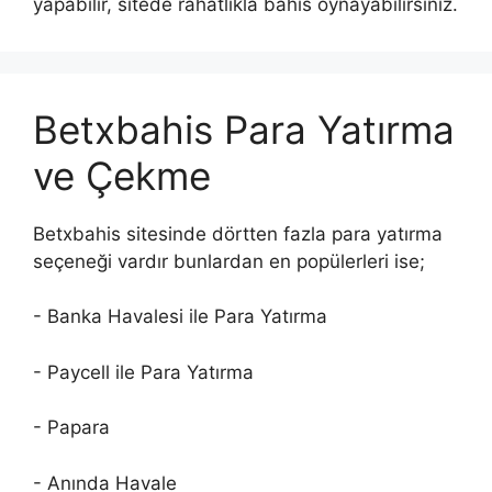
yapabilir, sitede rahatlıkla bahis oynayabilirsiniz.
Betxbahis Para Yatırma
ve Çekme
Betxbahis sitesinde dörtten fazla para yatırma
seçeneği vardır bunlardan en popülerleri ise;
- Banka Havalesi ile Para Yatırma
- Paycell ile Para Yatırma
- Papara
- Anında Havale