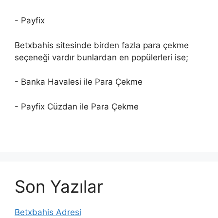
- Payfix
Betxbahis sitesinde birden fazla para çekme
seçeneği vardır bunlardan en popülerleri ise;
- Banka Havalesi ile Para Çekme
- Payfix Cüzdan ile Para Çekme
Son Yazılar
Betxbahis Adresi