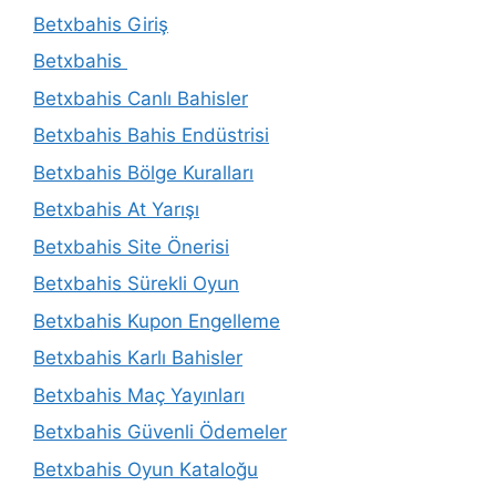
Betxbahis Giriş
Betxbahis
Betxbahis Canlı Bahisler
Betxbahis Bahis Endüstrisi
Betxbahis Bölge Kuralları
Betxbahis At Yarışı
Betxbahis Site Önerisi
Betxbahis Sürekli Oyun
Betxbahis Kupon Engelleme
Betxbahis Karlı Bahisler
Betxbahis Maç Yayınları
Betxbahis Güvenli Ödemeler
Betxbahis Oyun Kataloğu