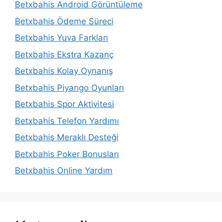
Betxbahis Android Görüntüleme
Betxbahis Ödeme Süreci
Betxbahis Yuva Farkları
Betxbahis Ekstra Kazanç
Betxbahis Kolay Oynanış
Betxbahis Piyango Oyunları
Betxbahis Spor Aktivitesi
Betxbahis Telefon Yardımı
Betxbahis Meraklı Desteği
Betxbahis Poker Bonusları
Betxbahis Online Yardım