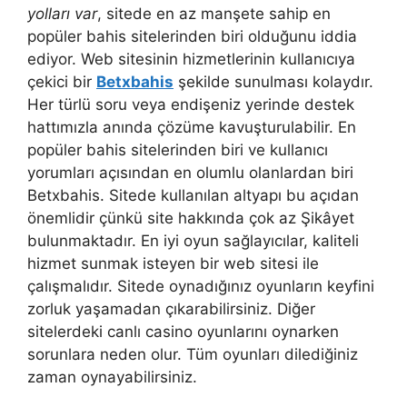
yolları var
, sitede en az manşete sahip en
popüler bahis sitelerinden biri olduğunu iddia
ediyor. Web sitesinin hizmetlerinin kullanıcıya
çekici bir
Betxbahis
şekilde sunulması kolaydır.
Her türlü soru veya endişeniz yerinde destek
hattımızla anında çözüme kavuşturulabilir. En
popüler bahis sitelerinden biri ve kullanıcı
yorumları açısından en olumlu olanlardan biri
Betxbahis. Sitede kullanılan altyapı bu açıdan
önemlidir çünkü site hakkında çok az Şikâyet
bulunmaktadır. En iyi oyun sağlayıcılar, kaliteli
hizmet sunmak isteyen bir web sitesi ile
çalışmalıdır. Sitede oynadığınız oyunların keyfini
zorluk yaşamadan çıkarabilirsiniz. Diğer
sitelerdeki canlı casino oyunlarını oynarken
sorunlara neden olur. Tüm oyunları dilediğiniz
zaman oynayabilirsiniz.