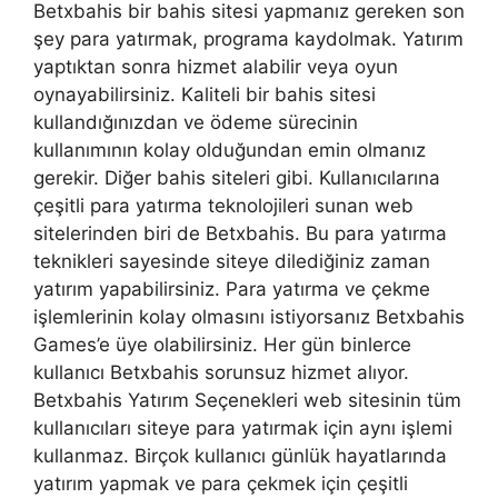
Betxbahis bir bahis sitesi yapmanız gereken son
şey para yatırmak, programa kaydolmak. Yatırım
yaptıktan sonra hizmet alabilir veya oyun
oynayabilirsiniz. Kaliteli bir bahis sitesi
kullandığınızdan ve ödeme sürecinin
kullanımının kolay olduğundan emin olmanız
gerekir. Diğer bahis siteleri gibi. Kullanıcılarına
çeşitli para yatırma teknolojileri sunan web
sitelerinden biri de Betxbahis. Bu para yatırma
teknikleri sayesinde siteye dilediğiniz zaman
yatırım yapabilirsiniz. Para yatırma ve çekme
işlemlerinin kolay olmasını istiyorsanız Betxbahis
Games’e üye olabilirsiniz. Her gün binlerce
kullanıcı Betxbahis sorunsuz hizmet alıyor.
Betxbahis Yatırım Seçenekleri web sitesinin tüm
kullanıcıları siteye para yatırmak için aynı işlemi
kullanmaz. Birçok kullanıcı günlük hayatlarında
yatırım yapmak ve para çekmek için çeşitli