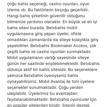
çoğu bahis seçeneği, casino oyunları, oyun
izleme vb. Bu faktörlerin birçoğu geçerlidir.
Hangi bahis şirketinin güvenilir olduğunu
bilmenize yardımcı olacaktır. En büyük ve en iyi
bahis sitesi burada. Betxbahis mobil
uygulamasına giriş yapan üyeler, ofiste
olmadıkları zamanlarda da siteye kolaylıkla giriş
yapabilirler. Betxbahis Bookmaker Access, çok
çeşitli bahis ve casino oyunları sunmaktadır.
Mobil uygulamanın varlığı sayesinde siteye
günün her saatinde erişilebilmektedir. Betxbahis
oldukça aktif bir bahis sitesidir. Bu seçeneklere
yalnızca Betxbahis üyesiyseniz bahis
oynayabilirsiniz. Mobil Avantaj ile tüm üyelere
seçenekler sunulmaktadır. Çoğu yerden
ulaşılabilir. Üyelerimiz bu avantajdan
faydalanabilmektedir. Betxbahis oyuncular için
en popüler sitelerden biridir. Sitenin destek