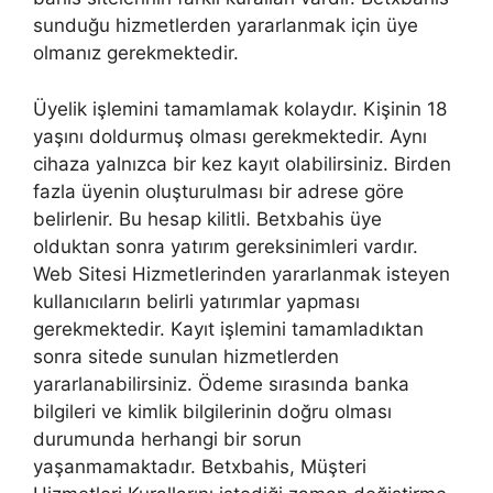
sunduğu hizmetlerden yararlanmak için üye
olmanız gerekmektedir.
Üyelik işlemini tamamlamak kolaydır. Kişinin 18
yaşını doldurmuş olması gerekmektedir. Aynı
cihaza yalnızca bir kez kayıt olabilirsiniz. Birden
fazla üyenin oluşturulması bir adrese göre
belirlenir. Bu hesap kilitli. Betxbahis üye
olduktan sonra yatırım gereksinimleri vardır.
Web Sitesi Hizmetlerinden yararlanmak isteyen
kullanıcıların belirli yatırımlar yapması
gerekmektedir. Kayıt işlemini tamamladıktan
sonra sitede sunulan hizmetlerden
yararlanabilirsiniz. Ödeme sırasında banka
bilgileri ve kimlik bilgilerinin doğru olması
durumunda herhangi bir sorun
yaşanmamaktadır. Betxbahis, Müşteri