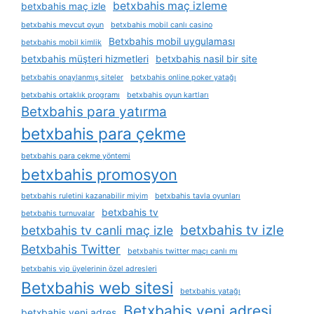
betxbahis maç izleme
betxbahis maç izle
betxbahis mevcut oyun
betxbahis mobil canlı casino
Betxbahis mobil uygulaması
betxbahis mobil kimlik
betxbahis müşteri hizmetleri
betxbahis nasil bir site
betxbahis onaylanmış siteler
betxbahis online poker yatağı
betxbahis ortaklık programı
betxbahis oyun kartları
Betxbahis para yatırma
betxbahis para çekme
betxbahis para çekme yöntemi
betxbahis promosyon
betxbahis ruletini kazanabilir miyim
betxbahis tavla oyunları
betxbahis tv
betxbahis turnuvalar
betxbahis tv izle
betxbahis tv canli maç izle
Betxbahis Twitter
betxbahis twitter maçı canlı mı
betxbahis vip üyelerinin özel adresleri
Betxbahis web sitesi
betxbahis yatağı
Betxbahis yeni adresi
betxbahis yeni adres