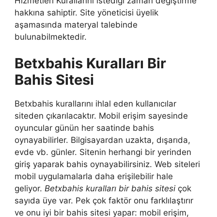
Hizmetleri Kurallarını istediği zaman değiştirme
hakkına sahiptir. Site yöneticisi üyelik
aşamasında materyal talebinde
bulunabilmektedir.
Betxbahis Kuralları Bir
Bahis Sitesi
Betxbahis kurallarını ihlal eden kullanıcılar
siteden çıkarılacaktır. Mobil erişim sayesinde
oyuncular günün her saatinde bahis
oynayabilirler. Bilgisayardan uzakta, dışarıda,
evde vb. günler. Sitenin herhangi bir yerinden
giriş yaparak bahis oynayabilirsiniz. Web siteleri
mobil uygulamalarla daha erişilebilir hale
geliyor.
Betxbahis kuralları bir bahis sitesi
çok
sayıda üye var. Pek çok faktör onu farklılaştırır
ve onu iyi bir bahis sitesi yapar: mobil erişim,