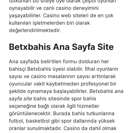
tutkunları bu siteye üye olarak çeşitli oyunları
oynayabilir ve canlı casino deneyimini
yaşayabilirler. Casino web siteleri de en çok
kullanılan işletmelerden biri olarak
değerlendirilmektedir.
Betxbahis Ana Sayfa Site
Ana sayfada belirtilen formu dolduran her
bahisçi Betxbahis üyesi olabilir. İthal oyunların
sayısı ve casino masalarının sayısı arttırılarak
oyuncular vakit kaybetmeden profesyonel bir
şekilde oynamaya başlayabilirler.
Betxbahis ana
sayfa site
bahis sitesinde spor bahis
seçeneğine bağlı olarak ilgili hizmetler
görüntülenecektir. Burada bahis tutkunlarına
futbol, ​​basketbol gibi spor dallarında yüksek
oranlar sunulmaktadır. Casino da dahil olmak