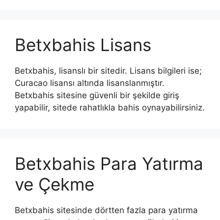
Betxbahis Lisans
Betxbahis, lisanslı bir sitedir. Lisans bilgileri ise;
Curacao lisansı altında lisanslanmıştır.
Betxbahis sitesine güvenli bir şekilde giriş
yapabilir, sitede rahatlıkla bahis oynayabilirsiniz.
Betxbahis Para Yatırma
ve Çekme
Betxbahis sitesinde dörtten fazla para yatırma