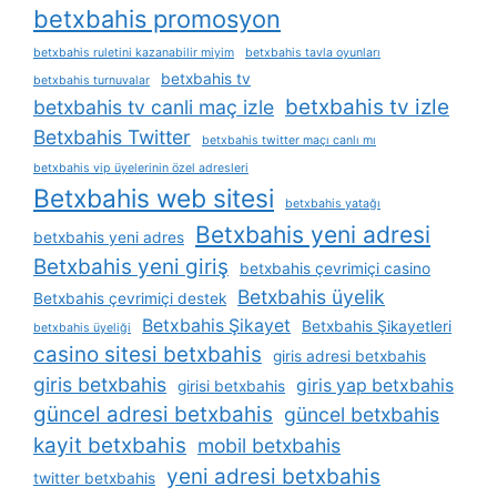
betxbahis promosyon
betxbahis ruletini kazanabilir miyim
betxbahis tavla oyunları
betxbahis tv
betxbahis turnuvalar
betxbahis tv izle
betxbahis tv canli maç izle
Betxbahis Twitter
betxbahis twitter maçı canlı mı
betxbahis vip üyelerinin özel adresleri
Betxbahis web sitesi
betxbahis yatağı
Betxbahis yeni adresi
betxbahis yeni adres
Betxbahis yeni giriş
betxbahis çevrimiçi casino
Betxbahis üyelik
Betxbahis çevrimiçi destek
Betxbahis Şikayet
Betxbahis Şikayetleri
betxbahis üyeliği
casino sitesi betxbahis
giris adresi betxbahis
giris betxbahis
giris yap betxbahis
girisi betxbahis
güncel adresi betxbahis
güncel betxbahis
kayit betxbahis
mobil betxbahis
yeni adresi betxbahis
twitter betxbahis