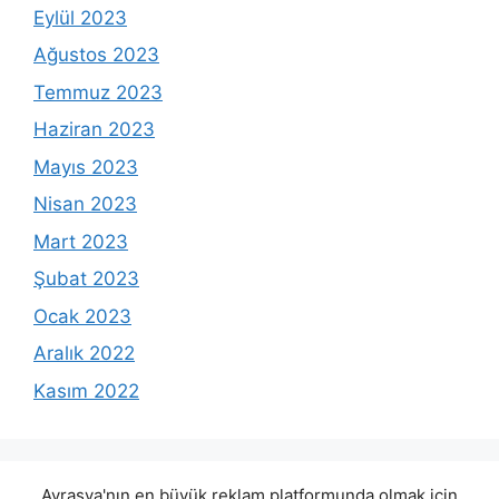
Eylül 2023
Ağustos 2023
Temmuz 2023
Haziran 2023
Mayıs 2023
Nisan 2023
Mart 2023
Şubat 2023
Ocak 2023
Aralık 2022
Kasım 2022
Avrasya'nın en büyük reklam platformunda olmak için