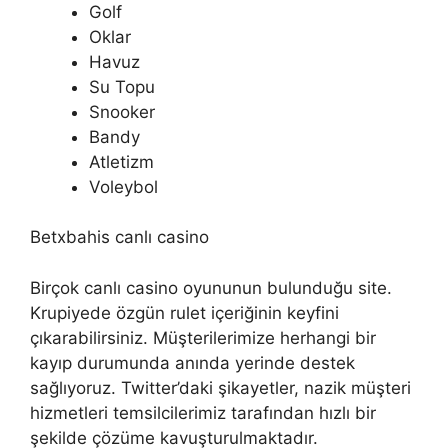
Golf
Oklar
Havuz
Su Topu
Snooker
Bandy
Atletizm
Voleybol
Betxbahis canlı casino
Birçok canlı casino oyununun bulunduğu site.
Krupiyede özgün rulet içeriğinin keyfini
çıkarabilirsiniz. Müşterilerimize herhangi bir
kayıp durumunda anında yerinde destek
sağlıyoruz. Twitter’daki şikayetler, nazik müşteri
hizmetleri temsilcilerimiz tarafından hızlı bir
şekilde çözüme kavuşturulmaktadır.