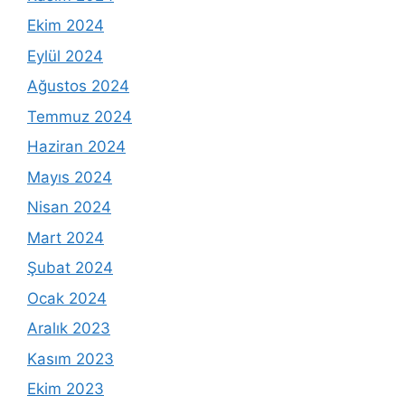
Ekim 2024
Eylül 2024
Ağustos 2024
Temmuz 2024
Haziran 2024
Mayıs 2024
Nisan 2024
Mart 2024
Şubat 2024
Ocak 2024
Aralık 2023
Kasım 2023
Ekim 2023