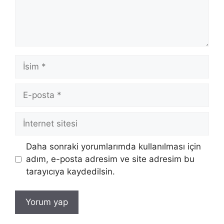
İsim
E-
posta
İnternet
sitesi
Daha sonraki yorumlarımda kullanılması için
adım, e-posta adresim ve site adresim bu
tarayıcıya kaydedilsin.