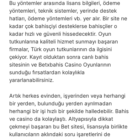
Bu yöntemler arasında lisans bilgileri, ödeme
yöntemleri, teknik sistemler, yerinde destek
hatları, ödeme yöntemleri vb. yer alır. Bir site ne
kadar çok bahisçiyi desteklerse bahisçiler o
kadar hızlı ve güvenli hissedecektir. Oyun
tutkunlarına kaliteli hizmet sunmayı başaran
firmalar, Türk oyun tutkunlarının da ilgisini
çekiyor. Kayıt olduktan sonra canlı bahis
sitesinin ve Betxbahis Casino Oyunlarının
sunduğu fırsatlardan kolaylıkla
yararlanabilirsiniz.
Artık herkes evinden, işyerinden veya herhangi
bir yerden, bulunduğu yerden ayrılmadan
herhangi bir işi hızlı bir şekilde halledebilir. Bahis
ve casino da kolaylaştı. Altyapısıyla dikkat
çekmeyi başaran bu Bet sitesi, lisansıyla birlikte
kullanıcıların aklındaki soru işaretlerini de