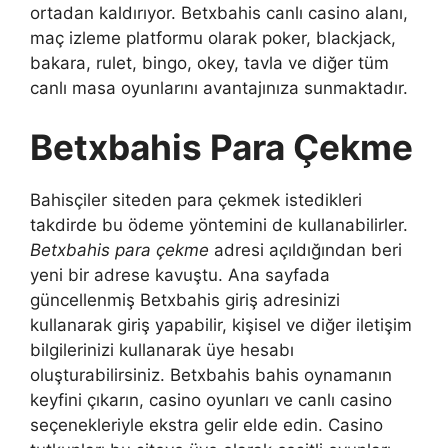
ortadan kaldırıyor. Betxbahis canlı casino alanı,
maç izleme platformu olarak poker, blackjack,
bakara, rulet, bingo, okey, tavla ve diğer tüm
canlı masa oyunlarını avantajınıza sunmaktadır.
Betxbahis Para Çekme
Bahisçiler siteden para çekmek istedikleri
takdirde bu ödeme yöntemini de kullanabilirler.
Betxbahis para çekme
adresi açıldığından beri
yeni bir adrese kavuştu. Ana sayfada
güncellenmiş Betxbahis giriş adresinizi
kullanarak giriş yapabilir, kişisel ve diğer iletişim
bilgilerinizi kullanarak üye hesabı
oluşturabilirsiniz. Betxbahis bahis oynamanın
keyfini çıkarın, casino oyunları ve canlı casino
seçenekleriyle ekstra gelir elde edin. Casino