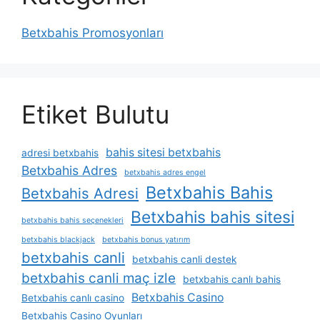
Betxbahis Promosyonları
Etiket Bulutu
bahis sitesi betxbahis
adresi betxbahis
Betxbahis Adres
betxbahis adres engel
Betxbahis Bahis
Betxbahis Adresi
Betxbahis bahis sitesi
betxbahis bahis seçenekleri
betxbahis blackjack
betxbahis bonus yatırım
betxbahis canli
betxbahis canli destek
betxbahis canli maç izle
betxbahis canlı bahis
Betxbahis Casino
Betxbahis canlı casino
Betxbahis Casino Oyunları