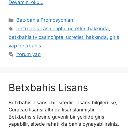
Devamını oku…
Kategoriler
Betxbahis Promosyonları
Etiketler
betxbahis casino i̇ptal ücretleri hakkında
,
betxbahis tv casino i̇ptal ücretleri hakkında
,
giris
yap betxbahis
Yorum yap
Betxbahis Lisans
Betxbahis, lisanslı bir sitedir. Lisans bilgileri ise;
Curacao lisansı altında lisanslanmıştır.
Betxbahis sitesine güvenli bir şekilde giriş
yapabilir, sitede rahatlıkla bahis oynayabilirsiniz.