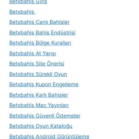
Betxbahis Giriş
Betxbahis
Betxbahis Canlı Bahisler
Betxbahis Bahis Endüstrisi
Betxbahis Bölge Kuralları
Betxbahis At Yarışı
Betxbahis Site Önerisi
Betxbahis Sürekli Oyun
Betxbahis Kupon Engelleme
Betxbahis Karlı Bahisler
Betxbahis Maç Yayınları
Betxbahis Güvenli Ödemeler
Betxbahis Oyun Kataloğu
Betxbahis Android Görüntüleme