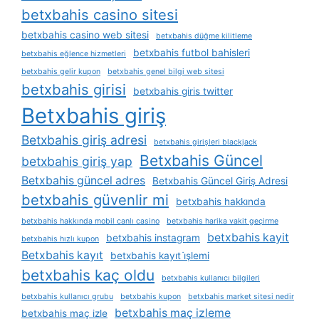
betxbahis casino sitesi
betxbahis casino web sitesi
betxbahis düğme kilitleme
betxbahis futbol bahisleri
betxbahis eğlence hizmetleri
betxbahis gelir kupon
betxbahis genel bilgi web sitesi
betxbahis girisi
betxbahis giris twitter
Betxbahis giriş
Betxbahis giriş adresi
betxbahis girişleri blackjack
Betxbahis Güncel
betxbahis giriş yap
Betxbahis güncel adres
Betxbahis Güncel Giriş Adresi
betxbahis güvenlir mi
betxbahis hakkında
betxbahis hakkında mobil canlı casino
betxbahis harika vakit geçirme
betxbahis kayit
betxbahis instagram
betxbahis hızlı kupon
Betxbahis kayıt
betxbahis kayıt i̇şlemi
betxbahis kaç oldu
betxbahis kullanıcı bilgileri
betxbahis kullanıcı grubu
betxbahis kupon
betxbahis market sitesi nedir
betxbahis maç izleme
betxbahis maç izle