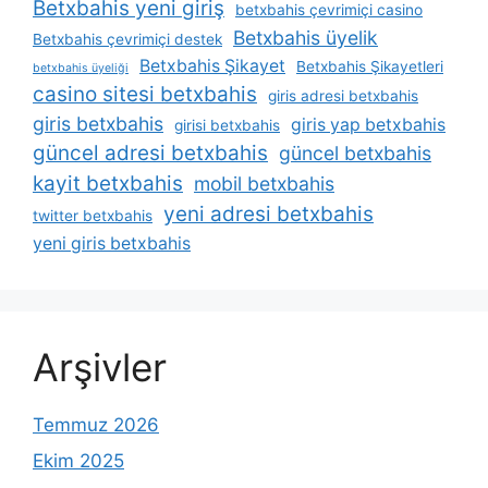
Betxbahis yeni giriş
betxbahis çevrimiçi casino
Betxbahis üyelik
Betxbahis çevrimiçi destek
Betxbahis Şikayet
Betxbahis Şikayetleri
betxbahis üyeliği
casino sitesi betxbahis
giris adresi betxbahis
giris betxbahis
giris yap betxbahis
girisi betxbahis
güncel adresi betxbahis
güncel betxbahis
kayit betxbahis
mobil betxbahis
yeni adresi betxbahis
twitter betxbahis
yeni giris betxbahis
Arşivler
Temmuz 2026
Ekim 2025