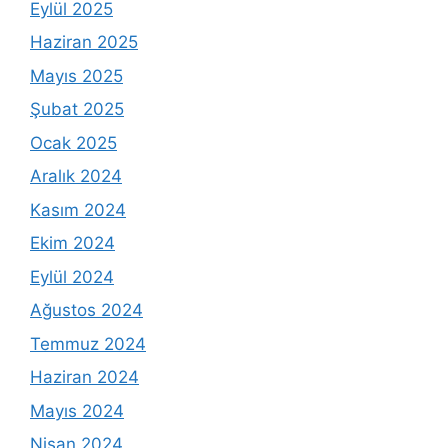
Eylül 2025
Haziran 2025
Mayıs 2025
Şubat 2025
Ocak 2025
Aralık 2024
Kasım 2024
Ekim 2024
Eylül 2024
Ağustos 2024
Temmuz 2024
Haziran 2024
Mayıs 2024
Nisan 2024