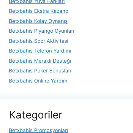
Betxbahis Yuva Farkları
Betxbahis Ekstra Kazanç
Betxbahis Kolay Oynanış
Betxbahis Piyango Oyunları
Betxbahis Spor Aktivitesi
Betxbahis Telefon Yardımı
Betxbahis Meraklı Desteği
Betxbahis Poker Bonusları
Betxbahis Online Yardım
Kategoriler
Betxbahis Promosyonları