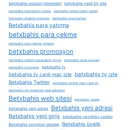
betxbahis müşteri hizmetleri
betxbahis nasil bir site
betxbahis onaylanmış siteler
betxbahis online poker yatağı
betxbahis ortaklık programı
betxbahis oyun kartları
Betxbahis para yatırma
betxbahis para çekme
betxbahis para çekme yöntemi
betxbahis promosyon
betxbahis ruletini kazanabilir miyim
betxbahis tavla oyunları
betxbahis tv
betxbahis turnuvalar
betxbahis tv izle
betxbahis tv canli maç izle
Betxbahis Twitter
betxbahis twitter maçı canlı mı
betxbahis vip üyelerinin özel adresleri
Betxbahis web sitesi
betxbahis yatağı
Betxbahis yeni adresi
betxbahis yeni adres
Betxbahis yeni giriş
betxbahis çevrimiçi casino
Betxbahis üyelik
Betxbahis çevrimiçi destek