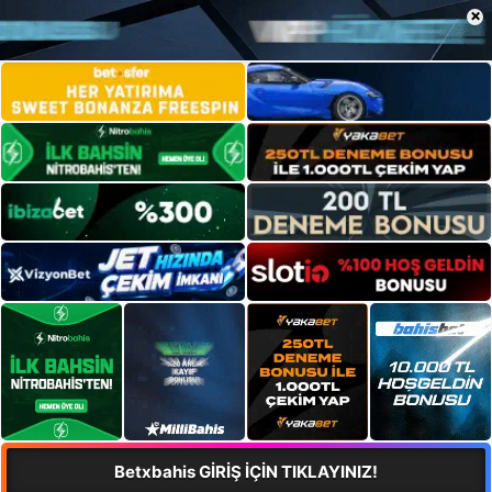
×
Betxbahis GİRİŞ İÇİN TIKLAYINIZ!