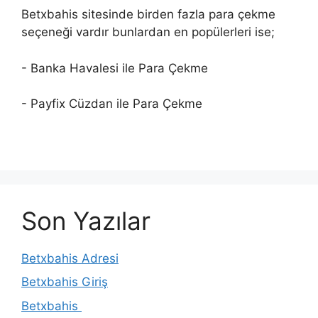
Betxbahis sitesinde birden fazla para çekme
seçeneği vardır bunlardan en popülerleri ise;
- Banka Havalesi ile Para Çekme
- Payfix Cüzdan ile Para Çekme
Son Yazılar
Betxbahis Adresi
Betxbahis Giriş
Betxbahis