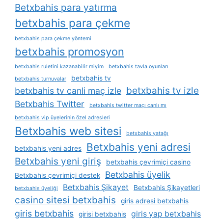
Betxbahis para yatırma
betxbahis para çekme
betxbahis para çekme yöntemi
betxbahis promosyon
betxbahis ruletini kazanabilir miyim
betxbahis tavla oyunları
betxbahis tv
betxbahis turnuvalar
betxbahis tv izle
betxbahis tv canli maç izle
Betxbahis Twitter
betxbahis twitter maçı canlı mı
betxbahis vip üyelerinin özel adresleri
Betxbahis web sitesi
betxbahis yatağı
Betxbahis yeni adresi
betxbahis yeni adres
Betxbahis yeni giriş
betxbahis çevrimiçi casino
Betxbahis üyelik
Betxbahis çevrimiçi destek
Betxbahis Şikayet
Betxbahis Şikayetleri
betxbahis üyeliği
casino sitesi betxbahis
giris adresi betxbahis
giris betxbahis
giris yap betxbahis
girisi betxbahis