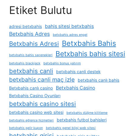
Etiket Bulutu
bahis sitesi betxbahis
adresi betxbahis
Betxbahis Adres
betxbahis adres engel
Betxbahis Bahis
Betxbahis Adresi
Betxbahis bahis sitesi
betxbahis bahis seçenekleri
betxbahis blackjack
betxbahis bonus yatırım
betxbahis canli
betxbahis canli destek
betxbahis canli maç izle
betxbahis canlı bahis
Betxbahis Casino
Betxbahis canlı casino
Betxbahis Casino Oyunları
betxbahis casino sitesi
betxbahis casino web sitesi
betxbahis düğme kilitleme
betxbahis futbol bahisleri
betxbahis eğlence hizmetleri
betxbahis gelir kupon
betxbahis genel bilgi web sitesi
betxbahis girisi