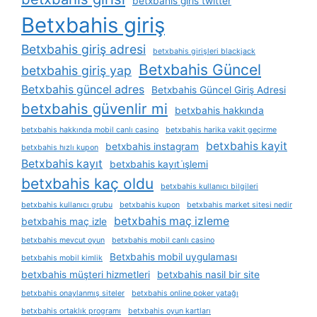
betxbahis giris twitter
Betxbahis giriş
Betxbahis giriş adresi
betxbahis girişleri blackjack
Betxbahis Güncel
betxbahis giriş yap
Betxbahis güncel adres
Betxbahis Güncel Giriş Adresi
betxbahis güvenlir mi
betxbahis hakkında
betxbahis hakkında mobil canlı casino
betxbahis harika vakit geçirme
betxbahis kayit
betxbahis instagram
betxbahis hızlı kupon
Betxbahis kayıt
betxbahis kayıt i̇şlemi
betxbahis kaç oldu
betxbahis kullanıcı bilgileri
betxbahis kullanıcı grubu
betxbahis kupon
betxbahis market sitesi nedir
betxbahis maç izleme
betxbahis maç izle
betxbahis mevcut oyun
betxbahis mobil canlı casino
Betxbahis mobil uygulaması
betxbahis mobil kimlik
betxbahis müşteri hizmetleri
betxbahis nasil bir site
betxbahis onaylanmış siteler
betxbahis online poker yatağı
betxbahis ortaklık programı
betxbahis oyun kartları