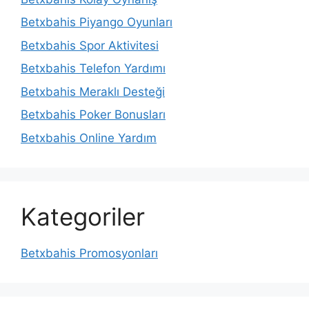
Betxbahis Piyango Oyunları
Betxbahis Spor Aktivitesi
Betxbahis Telefon Yardımı
Betxbahis Meraklı Desteği
Betxbahis Poker Bonusları
Betxbahis Online Yardım
Kategoriler
Betxbahis Promosyonları