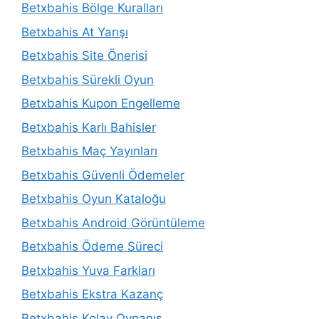
Betxbahis Bölge Kuralları
Betxbahis At Yarışı
Betxbahis Site Önerisi
Betxbahis Sürekli Oyun
Betxbahis Kupon Engelleme
Betxbahis Karlı Bahisler
Betxbahis Maç Yayınları
Betxbahis Güvenli Ödemeler
Betxbahis Oyun Kataloğu
Betxbahis Android Görüntüleme
Betxbahis Ödeme Süreci
Betxbahis Yuva Farkları
Betxbahis Ekstra Kazanç
Betxbahis Kolay Oynanış