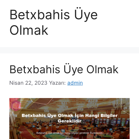
Betxbahis Üye
Olmak
Betxbahis Üye Olmak
Nisan 22, 2023
Yazarı:
admin